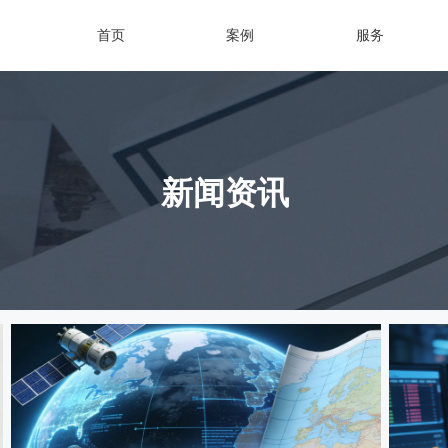
首页
案例
服务
新闻资讯