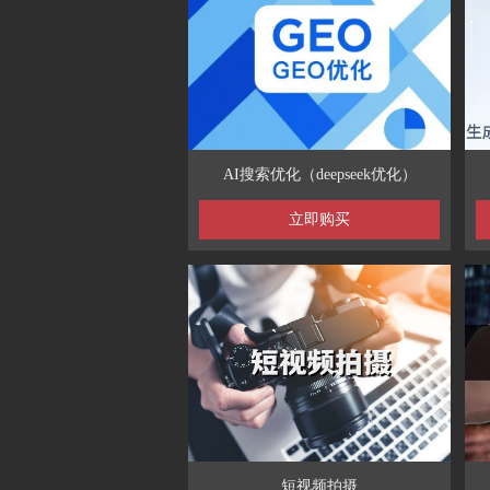
AI搜索优化（deepseek优化）
立即购买
短视频拍摄